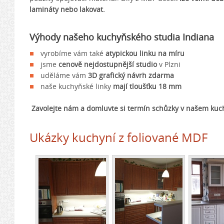
lamináty nebo lakovat.
Výhody našeho kuchyňského studia Indiana
vyrobíme vám také
atypickou linku na míru
jsme
cenově nejdostupnější studio
v Plzni
uděláme vám
3D
grafický návrh zdarma
naše kuchyňské linky
mají tloušťku 18 mm
Zavolejte nám
a
domluvte si
termín schůzky
v našem kuc
Ukázky kuchyní z foliované MDF