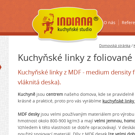
O nás
Refer
Domovská stránka
/
Kuchyňské linky z foliovan
Kuchyňské linky z MDF - medium density f
vláknitá deska).
Kuchyně
jsou
centrem
našeho domova, kde se pravideln
krásné a prakticé, proto pro vás vyrábíme
kuchyňské link
MDF desky
jsou velmi používaným materiálem pro výrob
hmotnost okolo 800-900 kg/m3 a mají
velmi jemnou, homo
Vzhledem k této vlastnosti se dobře opracovávají. V deská
použitý spojovací materiál. Díly z MDF desek
lze velmi dob