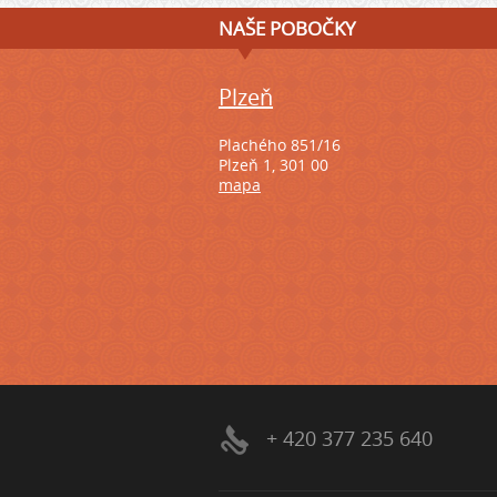
NAŠE POBOČKY
Plzeň
Plachého 851/16
Plzeň 1, 301 00
mapa
+ 420 377 235 640