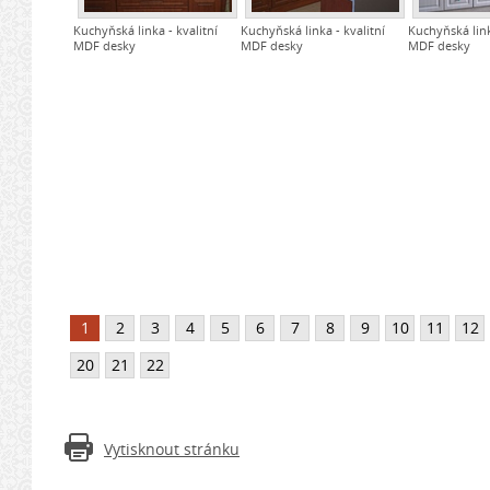
Kuchyňská linka - kvalitní
Kuchyňská linka - kvalitní
Kuchyňská link
MDF desky
MDF desky
MDF desky
1
2
3
4
5
6
7
8
9
10
11
12
20
21
22
Vytisknout stránku