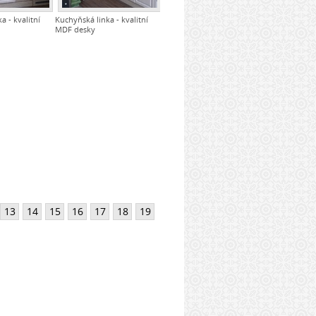
a - kvalitní
Kuchyňská linka - kvalitní
MDF desky
13
14
15
16
17
18
19