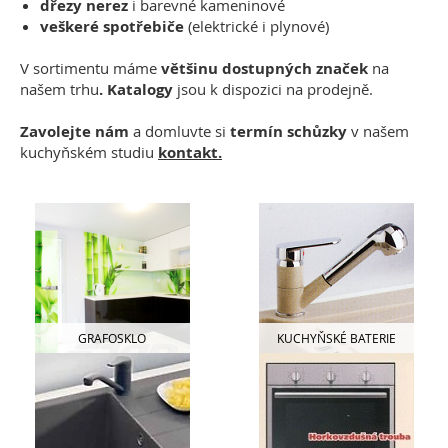
dřezy nerez
i barevné kameninové
veškeré spotřebiče
(elektrické i plynové)
V sortimentu máme
většinu dostupných značek
na
našem trhu
.
Katalogy
jsou k dispozici na prodejně.
Zavolejte nám
a domluvte si
termín schůzky
v našem
kuchyňském studiu
kontakt.
GRAFOSKLO
KUCHYŇSKÉ BATERIE