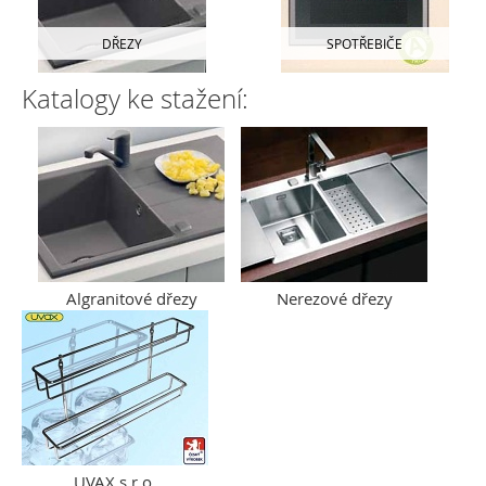
DŘEZY
SPOTŘEBIČE
Katalogy ke stažení:
Algranitové dřezy
Nerezové dřezy
UVAX s.r.o.