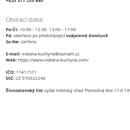
+420 377 235 640
Otvírací doba:
Po-Čt:
10:00 - 12:30 13:00 - 17:00
Pá:
otevřeno po předcházející
vzájemné domluvě
So-Ne:
zavřeno
E-mail:
indiana-kuchyne@seznam.cz
Web:
https://www.indiana-kuchyne.com/
IČO:
11411571
DIČ:
CZ 570522246
Živnostenský list
vydal městský úřad Třemošná dne 17.6.19