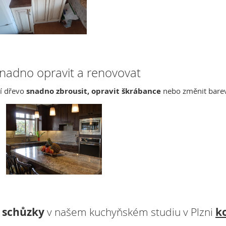
nadno opravit a renovovat
ní dřevo
snadno zbrousit, opravit škrábance
nebo změnit barev
 schůzky
v našem kuchyňském studiu v Plzni
k