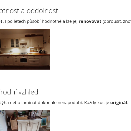
otnost a oddolnost
et
. I po letech působí hodnotně a lze jej
renovovat
(obrousit, zno
írodní vzhled
á dýha nebo laminát dokonale nenapodobí. Každý kus je
originál
.